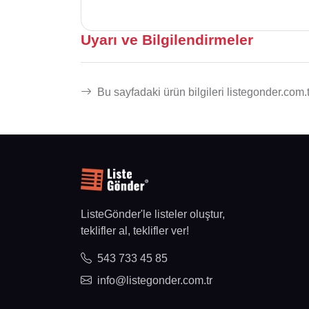
Uyarı ve Bilgilendirmeler
Bu sayfadaki ürün bilgileri listegonder.com.t
ListeGönder'le listeler oluştur,
teklifler al, teklifler ver!
543 733 45 85
info@listegonder.com.tr