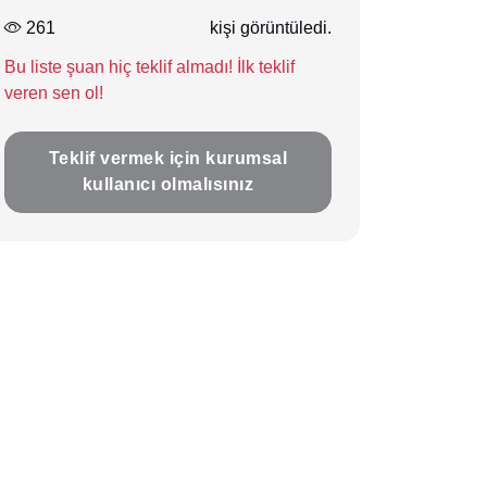
Marka
İstenen Adet
261
kişi görüntüledi.
, 1936325
Ürün markası belirtilmemiş
5
Bu liste şuan hiç teklif almadı! İlk teklif
veren sen ol!
Teklif vermek için kurumsal
kullanıcı olmalısınız