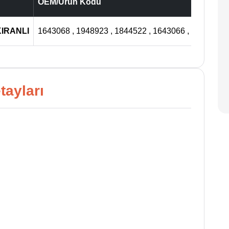
OEM/Ürün Kodu
IRANLI
1643068 , 1948923 , 1844522 , 1643066 , 1876739 
tayları