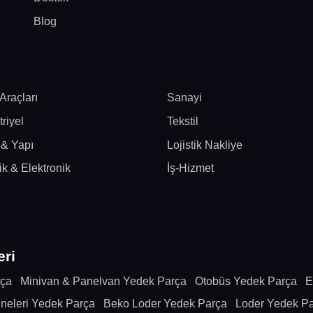
Blog
Araçları
Sanayi
riyel
Tekstil
 & Yapı
Lojistik Nakliye
rik & Elektronik
İş-Hizmet
eri
rça
Minivan & Panelvan Yedek Parça
Otobüs Yedek Parça
E
neleri Yedek Parça
Beko Loder Yedek Parça
Loder Yedek P